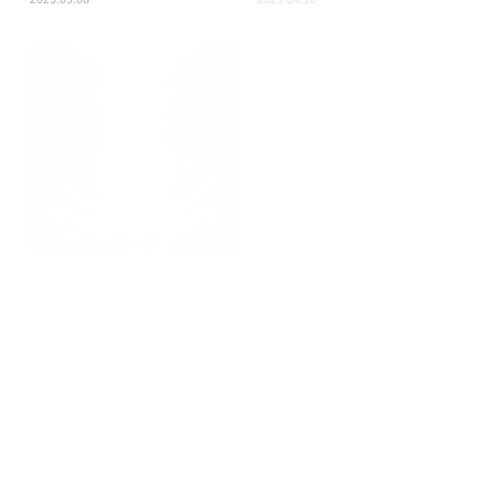
早期申込特典あり【特別企画】春
満月の一斉遠隔ヒーリング＆お財
分の扉が開...
布一斉遠隔...
2025.03.07
2025.02.07