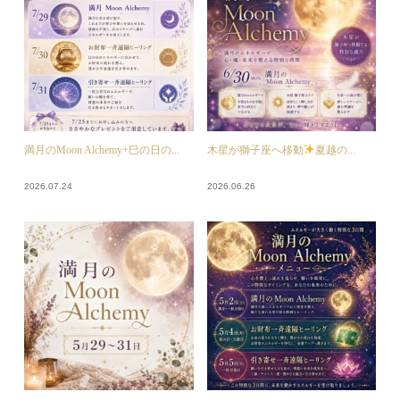
満月のMoon Alchemy+巳の日の...
木星が獅子座へ移動
夏越の...
2026.07.24
2026.06.26