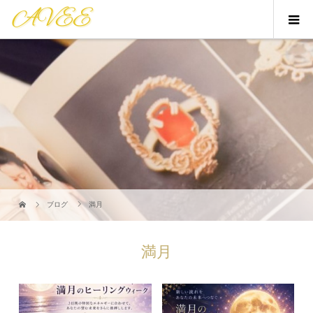
ブログ
満月
満月