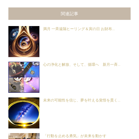
関連記事
満月 一斉遠隔ヒーリング＆寅の日 お財布...
心の浄化と解放、そして、循環へ 新月一斉...
未来の可能性を信じ、夢を叶える覚悟を貫く...
「行動を止める勇気」が未来を動かす