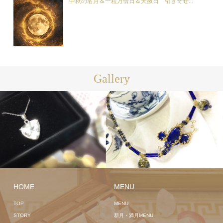
中秋の名月＆一粒万倍日＆天赦日 引き寄せ...
Gallery
HOME
MENU
TOP
MENU
STORY
新月・満月MENU