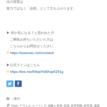
次の現実は
努力ではなく「必然」として立ち上がります。
▶ 何か気になる？と思われた方
ご興味お持ちいただいた方は
こちらからお問合せください
https://aveenao.com/contact/
▶公式ラインはこちら
https://line.me/R/ti/p/%40hqe5291g
ご案内
Avee
,
アヴェエ
,
ヒーリング
,
抽象と具体
,
拡張
,
経営戦略
,
経営者
,
遠隔