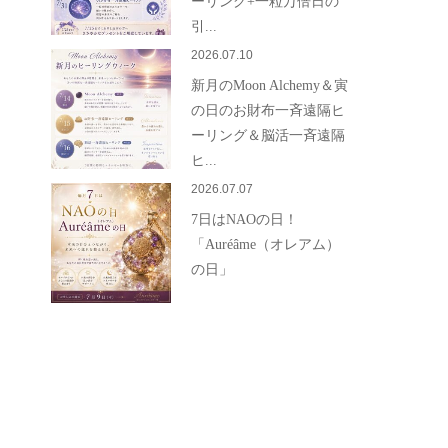
ーリング+一粒万倍日の
引...
2026.07.10
新月のMoon Alchemy＆寅
の日のお財布一斉遠隔ヒ
ーリング＆脳活一斉遠隔
ヒ...
2026.07.07
7日はNAOの日！
「Auréâme（オレアム）
の日」