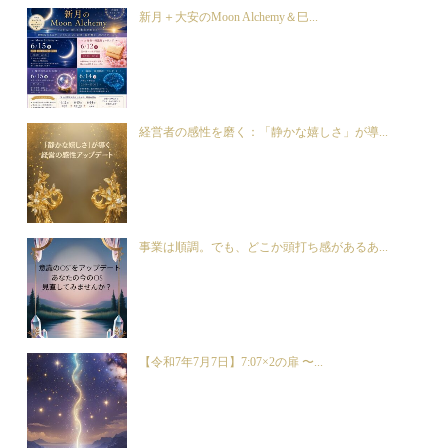
新月＋大安のMoon Alchemy＆巳...
経営者の感性を磨く：「静かな嬉しさ」が導...
事業は順調。でも、どこか頭打ち感があるあ...
【令和7年7月7日】7:07×2の扉 〜...